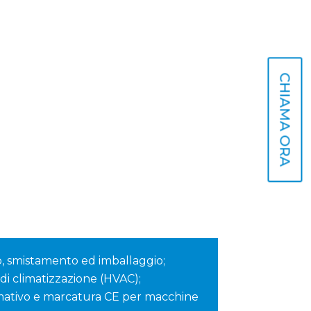
CHIAMA ORA
o, smistamento ed imballaggio;
 di climatizzazione (HVAC);
tivo e marcatura CE per macchine