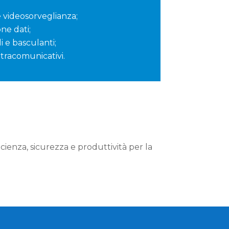
e videosorveglianza;
one dati;
 e basculanti;
ntracomunicativi.
cienza, sicurezza e produttività per la