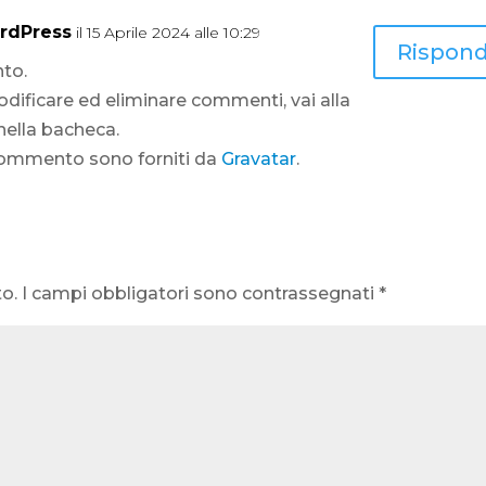
rdPress
il 15 Aprile 2024 alle 10:29
Rispond
to.
odificare ed eliminare commenti, vai alla
ella bacheca.
n commento sono forniti da
Gravatar
.
to.
I campi obbligatori sono contrassegnati
*